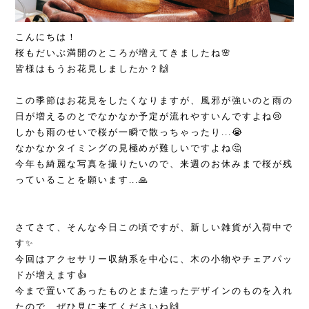
こんにちは！
桜もだいぶ満開のところが増えてきましたね🌸
皆様はもうお花見しましたか？🙌
この季節はお花見をしたくなりますが、風邪が強いのと雨の
日が増えるのとでなかなか予定が流れやすいんですよね😢
しかも雨のせいで桜が一瞬で散っちゃったり...😭
なかなかタイミングの見極めが難しいですよね🤔
今年も綺麗な写真を撮りたいので、来週のお休みまで桜が残
っていることを願います...🙏
さてさて、そんな今日この頃ですが、新しい雑貨が入荷中で
す✨
今回はアクセサリー収納系を中心に、木の小物やチェアパッ
ドが増えます👍
今まで置いてあったものとまた違ったデザインのものを入れ
たので、ぜひ見に来てくださいね🙌