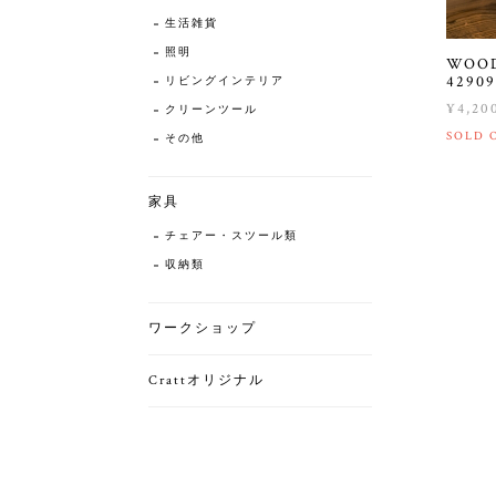
生活雑貨
照明
WOO
42909
リビングインテリア
¥4,20
クリーンツール
SOLD 
その他
家具
チェアー・スツール類
収納類
ワークショップ
Crattオリジナル