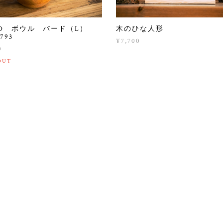
D ボウル バード（L）
木のひな人形
793
¥7,700
0
OUT