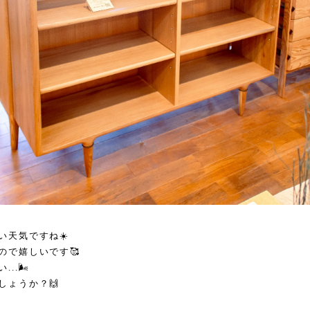
い天気ですね☀️
ので嬉しいです🥰
.🌬️
しょうか？🙌