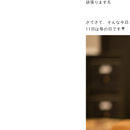
頑張ります💪
さてさて、そんな今日
11日は母の日です💐