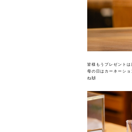
皆様もうプレゼントは
母の日はカーネーショ
ね🙌