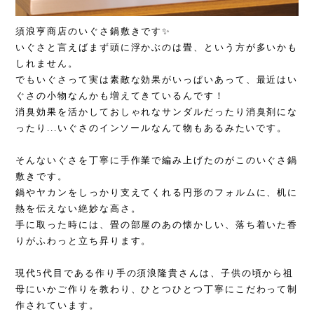
須浪亨商店のいぐさ鍋敷きです✨
いぐさと言えばまず頭に浮かぶのは畳、という方が多いかも
しれません。
でもいぐさって実は素敵な効果がいっぱいあって、最近はい
ぐさの小物なんかも増えてきているんです！
消臭効果を活かしておしゃれなサンダルだったり消臭剤にな
ったり...いぐさのインソールなんて物もあるみたいです。
そんないぐさを丁寧に手作業で編み上げたのがこのいぐさ鍋
敷きです。
鍋やヤカンをしっかり支えてくれる円形のフォルムに、机に
熱を伝えない絶妙な高さ。
手に取った時には、畳の部屋のあの懐かしい、落ち着いた香
りがふわっと立ち昇ります。
現代5代目である作り手の
須浪隆貴さんは、子供の頃から祖
母にいかご作りを教わり、ひとつひとつ丁寧にこだわって制
作されています。