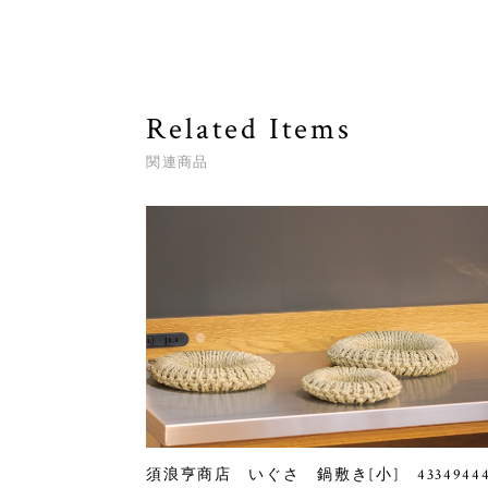
Related Items
関連商品
須浪亨商店 いぐさ 鍋敷き[小] 4334944