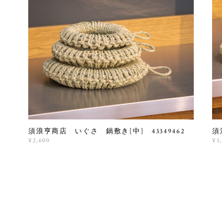
須浪亨商店 いぐさ 鍋敷き[中] 43349462
須
¥2,600
¥3